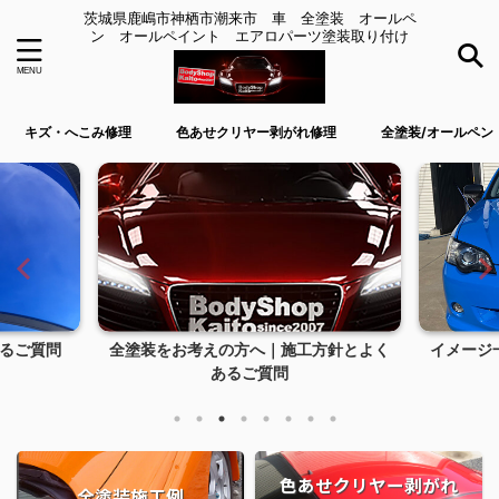
茨城県鹿嶋市神栖市潮来市 車 全塗装 オールペ
ン オールペイント エアロパーツ塗装取り付け
キズ・へこみ修理
色あせクリヤー剥がれ修理
全塗装/オールペン
るご質問
全塗装をお考えの方へ｜施工方針とよく
イメージ
あるご質問
色あせクリヤー剥がれ
全塗装施工例