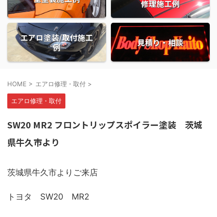
修理施工例
エアロ塗装/取付施工
見積り・相談
例
HOME
>
エアロ修理・取付
>
エアロ修理・取付
SW20 MR2 フロントリップスポイラー塗装 茨城
県牛久市より
茨城県牛久市よりご来店
トヨタ SW20 MR2