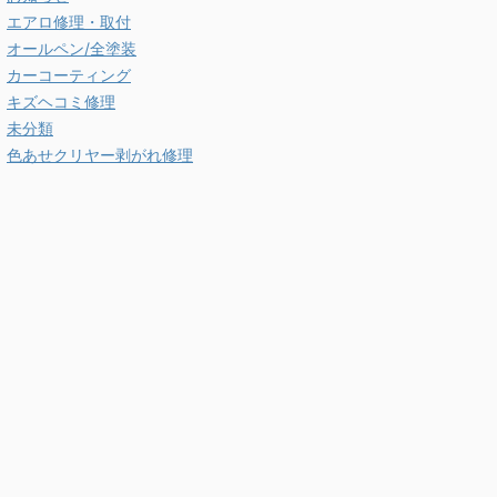
エアロ修理・取付
オールペン/全塗装
カーコーティング
キズヘコミ修理
未分類
色あせクリヤー剥がれ修理