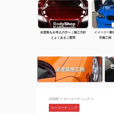
剥がれ修理のよくあるご
全塗装をお考えの方へ｜施工方針
イメージ一新
質問
とよくあるご質問
市施工例 B
全塗装施工例
HOME
>
カーコーティング
>
カーコーティング