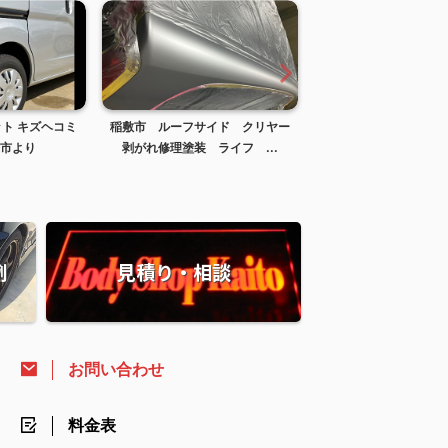
ット キズヘコミ
稲敷市 ルーフサイド クリヤー
SW20 MR2 フロン
市より
剥がれ修理塗装 ライフ ...
イラー塗装 茨城県
例
見積り・相談
お問い合わせ
料金表