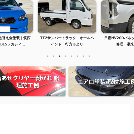
色替え全塗装｜筑西
TT2サンバートラック オールペ
日産NV200バネ
L5レガシィ...
イント 行方市より
修理 潮来
色あせクリヤー剥がれ 修
エアロ塗装/取付施工
理施工例