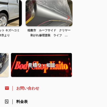
ット キズヘコミ
稲敷市 ルーフサイド クリヤー
SW20 MR2 フロン
市より
剥がれ修理塗装 ライフ ...
イラー塗装 茨城県
例
見積り・相談
お問い合わせ
料金表