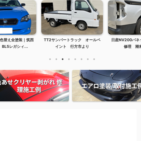
色替え全塗装｜筑西
TT2サンバートラック オールペ
日産NV200バネ
L5レガシィ...
イント 行方市より
修理 潮来
色あせクリヤー剥がれ 修
エアロ塗装/取付施工
理施工例