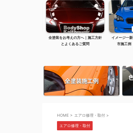
剥がれ修理のよくあるご
全塗装をお考えの方へ｜施工方針
イメージ一新
質問
とよくあるご質問
市施工例 B
全塗装施工例
HOME
>
エアロ修理・取付
>
エアロ修理・取付