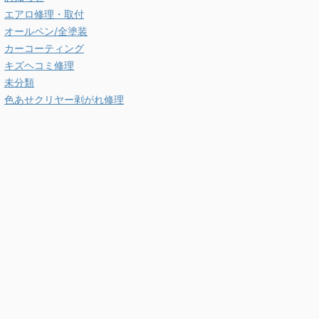
エアロ修理・取付
オールペン/全塗装
カーコーティング
キズヘコミ修理
未分類
色あせクリヤー剥がれ修理