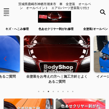
茨城県鹿嶋市神栖市潮来市 車 全塗装 オールペ
ン オールペイント エアロパーツ塗装取り付け
キズ・へこみ修理
色あせクリヤー剥がれ修理
全塗装/オールペン
るご質問
全塗装をお考えの方へ｜施工方針とよく
イメージ
あるご質問
色あせクリヤー剥がれ
全塗装施工例